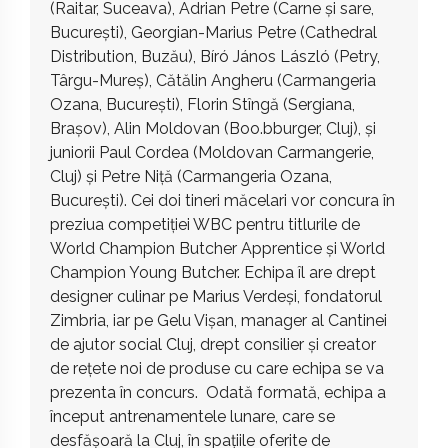
(Raitar, Suceava), Adrian Petre (Carne și sare,
București), Georgian-Marius Petre (Cathedral
Distribution, Buzău), Bíró János László (Petry,
Târgu-Mureș), Cătălin Angheru (Carmangeria
Ozana, București), Florin Stîngă (Sergiana,
Brașov), Alin Moldovan (Boo.bburger, Cluj), și
juniorii Paul Cordea (Moldovan Carmangerie,
Cluj) și Petre Niță (Carmangeria Ozana,
București). Cei doi tineri măcelari vor concura în
preziua competiției WBC pentru titlurile de
World Champion Butcher Apprentice și World
Champion Young Butcher. Echipa îl are drept
designer culinar pe Marius Verdeși, fondatorul
Zimbria, iar pe Gelu Vișan, manager al Cantinei
de ajutor social Cluj, drept consilier și creator
de rețete noi de produse cu care echipa se va
prezenta în concurs. Odată formată, echipa a
început antrenamentele lunare, care se
desfășoară la Cluj, în spațiile oferite de