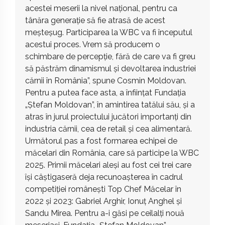
acestei meserii la nivel național, pentru ca
tânăra generație să fie atrasă de acest
meșteșug. Participarea la WBC va fi începutul
acestui proces. Vrem să producem o
schimbare de percepție, fără de care va fi greu
să păstrăm dinamismul și devoltarea industriei
cărnii în România”, spune Cosmin Moldovan.
Pentru a putea face asta, a înființat Fundația
„Ștefan Moldovan”, în amintirea tatălui său, și a
atras în jurul proiectului jucători importanți din
industria cărnii, cea de retail și cea alimentară.
Următorul pas a fost formarea echipei de
măcelari din România, care să participe la WBC
2025. Primii măcelari aleși au fost cei trei care
își câștigaseră deja recunoașterea în cadrul
competiției românești Top Chef Măcelar în
2022 și 2023: Gabriel Arghir, Ionuț Anghel și
Sandu Mirea. Pentru a-i găsi pe ceilalți nouă