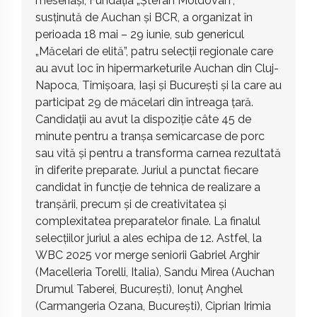
meseriași, Fundația „Ștefan Moldovan”,
susținută de Auchan și BCR, a organizat în
perioada 18 mai – 29 iunie, sub genericul
„Măcelari de elită”, patru selecții regionale care
au avut loc în hipermarketurile Auchan din Cluj-
Napoca, Timișoara, Iași și București și la care au
participat 29 de măcelari din întreaga țară.
Candidații au avut la dispoziție câte 45 de
minute pentru a tranșa semicarcase de porc
sau vită și pentru a transforma carnea rezultată
în diferite preparate. Juriul a punctat fiecare
candidat în funcție de tehnica de realizare a
tranșării, precum și de creativitatea și
complexitatea preparatelor finale. La finalul
selecțiilor juriul a ales echipa de 12. Astfel, la
WBC 2025 vor merge seniorii Gabriel Arghir
(Macelleria Torelli, Italia), Sandu Mirea (Auchan
Drumul Taberei, București), Ionuț Anghel
(Carmangeria Ozana, București), Ciprian Irimia