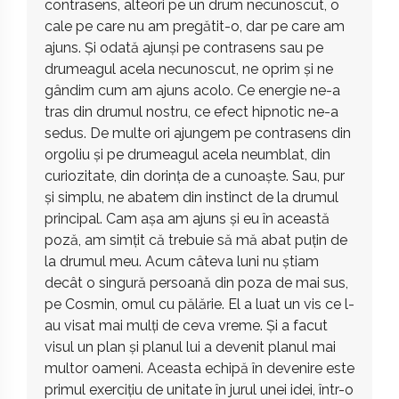
contrasens, alteori pe un drum necunoscut, o
cale pe care nu am pregătit-o, dar pe care am
ajuns. Și odată ajunși pe contrasens sau pe
drumeagul acela necunoscut, ne oprim și ne
gândim cum am ajuns acolo. Ce energie ne-a
tras din drumul nostru, ce efect hipnotic ne-a
sedus. De multe ori ajungem pe contrasens din
orgoliu și pe drumeagul acela neumblat, din
curiozitate, din dorința de a cunoaște. Sau, pur
și simplu, ne abatem din instinct de la drumul
principal. Cam așa am ajuns și eu în această
poză, am simțit că trebuie să mă abat puțin de
la drumul meu. Acum câteva luni nu știam
decât o singură persoană din poza de mai sus,
pe Cosmin, omul cu pălărie. El a luat un vis ce l-
au visat mai mulți de ceva vreme. Și a facut
visul un plan și planul lui a devenit planul mai
multor oameni. Aceasta echipă în devenire este
primul exercițiu de unitate în jurul unei idei, într-o