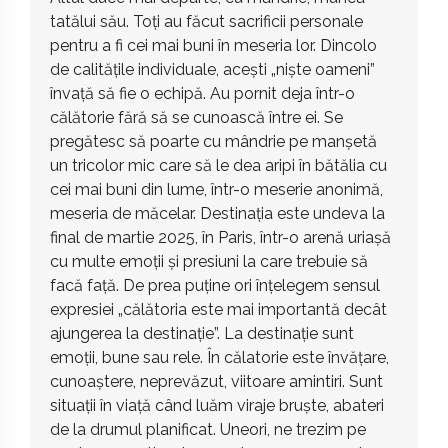
tatălui său. Toți au făcut sacrificii personale
pentru a fi cei mai buni în meseria lor. Dincolo
de calitățile individuale, acești „niște oameni”
învață să fie o echipă. Au pornit deja într-o
călătorie fără să se cunoască între ei. Se
pregătesc să poarte cu mândrie pe manșetă
un tricolor mic care să le dea aripi în bătălia cu
cei mai buni din lume, într-o meserie anonimă,
meseria de măcelar. Destinația este undeva la
final de martie 2025, în Paris, într-o arenă uriașă
cu multe emoții și presiuni la care trebuie să
facă față. De prea puține ori înțelegem sensul
expresiei „călătoria este mai importantă decât
ajungerea la destinație”. La destinație sunt
emoții, bune sau rele. În călatorie este învățare,
cunoaștere, neprevăzut, viitoare amintiri. Sunt
situații în viață când luăm viraje bruște, abateri
de la drumul planificat. Uneori, ne trezim pe