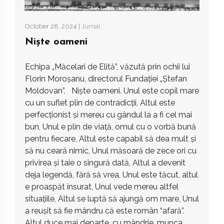
October 28, 2024 |
Jurnal
Niște oameni
Echipa „Măcelari de Elită”, văzută prin ochii lui
Florin Moroșanu, directorul Fundației „Ștefan
Moldovan”. Niște oameni. Unul este copil mare
cu un suflet plin de contradicții, Altul este
perfecționist și mereu cu gândul la a fi cel mai
bun, Unul e plin de viață, omul cu o vorbă bună
pentru fiecare, Altul este capabil să dea mult și
să nu ceară nimic, Unul măsoară de zece ori cu
privirea și taie o singură dată, Altul a devenit
deja legendă, fără să vrea, Unul este tăcut, altul
e proaspăt însurat, Unul vede mereu altfel
situațiile, Altul se luptă să ajungă om mare, Unul
a reușit să fie mândru că este român “afară”.
Altul duce mai departe, cu mândrie, munca