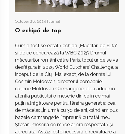
October 28, 2024 |
Jurnal
O echipă de top
Cum a fost selectată echipa „Măcelari de Elită”
și de ce concurează la WBC 2025 Drumul
măcelarilor români către Paris, locul unde se va
desfășura în 2025 World Butchers’ Challenge, a
început de la Cluj. Mai exact, de la dorința lui
Cosmin Moldovan, directorul companiei
clujene Moldovan Carmangerie, de a aduce în
atenția publicului o meserie din ce în ce mai
puțin atrăgătoare pentru tânăra generație: cea
de măcelar. „În urmă cu 30 de ani, când am pus
bazele carmangeriei împreună cu tatăl meu,
Ștefan, meseria de măcelar era respectată și
apreciată. Astăzi este necesară o reevaluare a