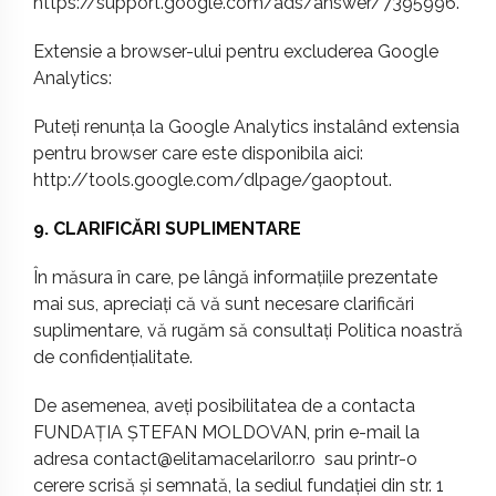
https://support.google.com/ads/answer/7395996
.
Extensie a browser-ului pentru excluderea Google
Analytics:
Puteți renunța la Google Analytics instalând extensia
pentru browser care este disponibila aici:
http://tools.google.com/dlpage/gaoptout
.
9. CLARIFICĂRI SUPLIMENTARE
În măsura în care, pe lângă informațiile prezentate
mai sus, apreciați că vă sunt necesare clarificări
suplimentare, vă rugăm să consultați Politica noastră
de confidențialitate.
De asemenea, aveți posibilitatea de a contacta
FUNDAȚIA ȘTEFAN MOLDOVAN, prin e-mail la
adresa
contact@elitamacelarilor.ro
sau printr-o
cerere scrisă și semnată, la sediul fundației din str. 1